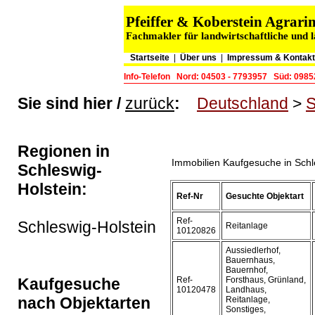
Pfeiffer & Koberstein Agra
Fachmakler für landwirtschaftliche und 
Startseite
|
Über uns
|
Impressum & Kontakt
Info-Telefon
Nord: 04503 - 7793957
Süd: 0985
Sie sind hier /
zurück
:
Deutschland
>
S
Regionen in
Immobilien Kaufgesuche in Schl
Schleswig-
Holstein:
Ref-Nr
Gesuchte Objektart
Ref-
Schleswig-Holstein
Reitanlage
10120826
Aussiedlerhof,
Bauernhaus,
Bauernhof,
Kaufgesuche
Ref-
Forsthaus, Grünland,
10120478
Landhaus,
nach Objektarten
Reitanlage,
Sonstiges,