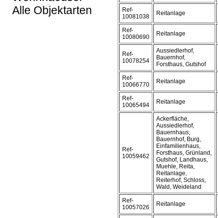
Alle Objektarten
Ref-
Reitanlage
10081038
Ref-
Reitanlage
10080690
Aussiedlerhof,
Ref-
Bauernhof,
10078254
Forsthaus, Gutshof
Ref-
Reitanlage
10066770
Ref-
Reitanlage
10065494
Ackerfläche,
Aussiedlerhof,
Bauernhaus,
Bauernhof, Burg,
Einfamilienhaus,
Ref-
Forsthaus, Grünland,
10059462
Gutshof, Landhaus,
Muehle, Reita,
Reitanlage,
Reiterhof, Schloss,
Wald, Weideland
Ref-
Reitanlage
10057026