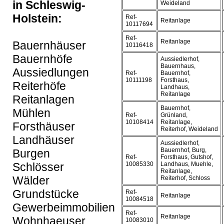
in Schleswig-
Weideland
Holstein:
Ref-
Reitanlage
10117694
Ref-
Reitanlage
Bauernhäuser
10116418
Bauernhöfe
Aussiedlerhof,
Bauernhaus,
Aussiedlungen
Ref-
Bauernhof,
10111198
Forsthaus,
Reiterhöfe
Landhaus,
Reitanlage
Reitanlagen
Bauernhof,
Mühlen
Ref-
Grünland,
10108414
Reitanlage,
Forsthäuser
Reiterhof, Weideland
Landhäuser
Aussiedlerhof,
Bauernhof, Burg,
Burgen
Ref-
Forsthaus, Gutshof,
Schlösser
10085330
Landhaus, Muehle,
Reitanlage,
Wälder
Reiterhof, Schloss
Grundstücke
Ref-
Reitanlage
10084518
Gewerbeimmobilien
Ref-
Reitanlage
Wohnhaeuser
10083010