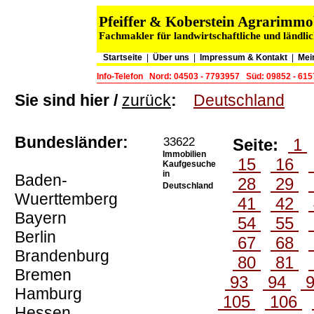
Pfeiffer & Koberstein Agrarimm
Fachmakler für landwirtschaftliche und ländli
Startseite
|
Über uns
|
Impressum & Kontakt
|
Mei
Info-Telefon
Nord: 04503 - 7793957
Süd: 09852 - 61
Sie sind hier /
zurück
:
Deutschland
Bundesländer:
33622
Seite:
1
Immobilien
15
16
Kaufgesuche
in
Baden-
28
29
Deutschland
Wuerttemberg
41
42
Bayern
54
55
Berlin
67
68
Brandenburg
80
81
Bremen
93
94
Hamburg
105
106
Hessen