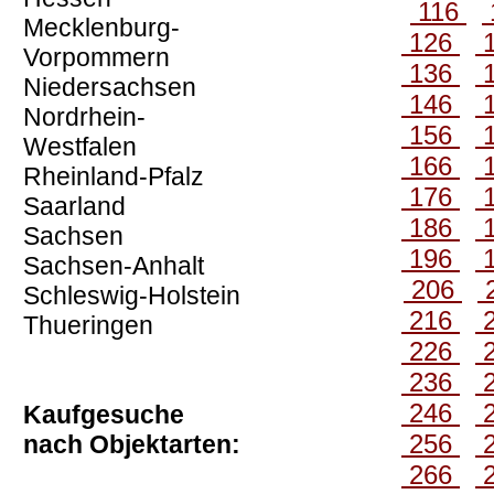
116
Mecklenburg-
126
Vorpommern
136
Niedersachsen
146
Nordrhein-
156
Westfalen
166
Rheinland-Pfalz
176
Saarland
186
Sachsen
196
Sachsen-Anhalt
206
Schleswig-Holstein
216
Thueringen
226
236
246
Kaufgesuche
256
nach Objektarten:
266