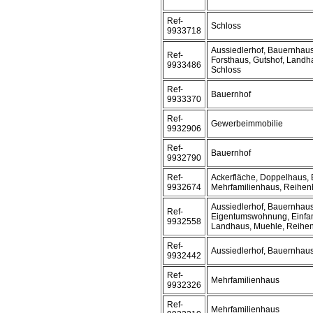
Ref-
Schloss
9933718
Aussiedlerhof, Bauernhaus
Ref-
Forsthaus, Gutshof, Landha
9933486
Schloss
Ref-
Bauernhof
9933370
Ref-
Gewerbeimmobilie
9932906
Ref-
Bauernhof
9932790
Ref-
Ackerfläche, Doppelhaus,
9932674
Mehrfamilienhaus, Reihe
Aussiedlerhof, Bauernhau
Ref-
Eigentumswohnung, Einfam
9932558
Landhaus, Muehle, Reihen
Ref-
Aussiedlerhof, Bauernhau
9932442
Ref-
Mehrfamilienhaus
9932326
Ref-
Mehrfamilienhaus