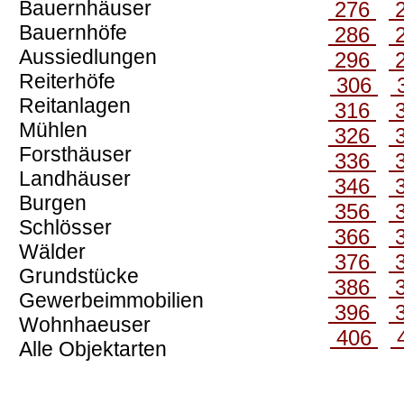
Bauernhäuser
276
Bauernhöfe
286
Aussiedlungen
296
Reiterhöfe
306
Reitanlagen
316
Mühlen
326
Forsthäuser
336
Landhäuser
346
Burgen
356
Schlösser
366
Wälder
376
Grundstücke
386
Gewerbeimmobilien
396
Wohnhaeuser
406
Alle Objektarten