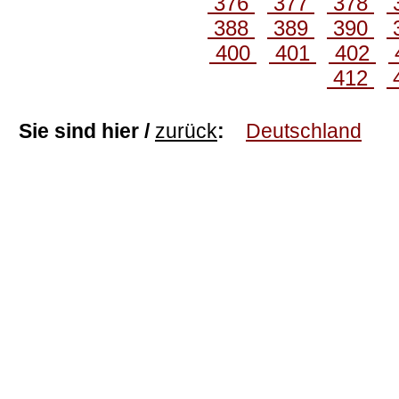
376
377
378
388
389
390
400
401
402
412
Sie sind hier /
zurück
:
Deutschland