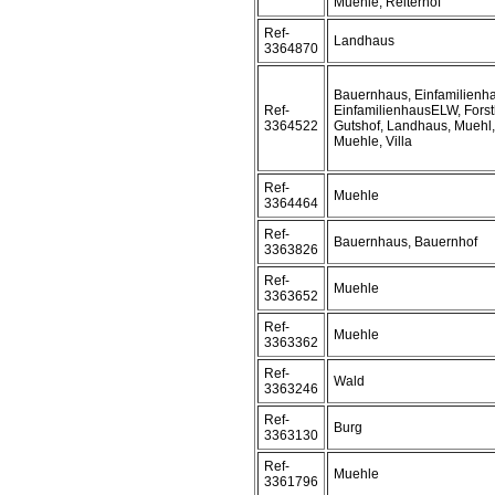
Muehle, Reiterhof
Ref-
Landhaus
3364870
Bauernhaus, Einfamilienh
Ref-
EinfamilienhausELW, Forst
3364522
Gutshof, Landhaus, Muehl,
Muehle, Villa
Ref-
Muehle
3364464
Ref-
Bauernhaus, Bauernhof
3363826
Ref-
Muehle
3363652
Ref-
Muehle
3363362
Ref-
Wald
3363246
Ref-
Burg
3363130
Ref-
Muehle
3361796