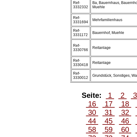
Ref-
Ba, Bauernhaus, Bauernho
3332332
Muehle
Ref-
Mehrfamilienhaus
3331694
Ref-
Bauernhof, Muehle
3331172
Ref-
Reitanlage
3330766
Ref-
Reitanlage
3330418
Ref-
Grundstück, Sonstiges, Wa
3330012
Seite:
1
2
16
17
18
30
31
32
44
45
46
58
59
60