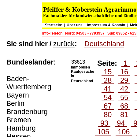
Pfeiffer & Koberstein Agrarimm
Fachmakler für landwirtschaftliche und ländli
Startseite
|
Über uns
|
Impressum & Kontakt
|
Mei
Info-Telefon
Nord: 04503 - 7793957
Süd: 09852 - 61
Sie sind hier /
zurück
:
Deutschland
Bundesländer:
33613
Seite:
1
Immobilien
15
16
Kaufgesuche
in
Baden-
28
29
Deutschland
Wuerttemberg
41
42
Bayern
54
55
Berlin
67
68
Brandenburg
80
81
Bremen
93
94
Hamburg
105
106
Hessen