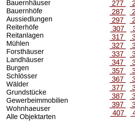
Bauernhäuser
277
Bauernhöfe
287
Aussiedlungen
297
Reiterhöfe
307
Reitanlagen
317
Mühlen
327
Forsthäuser
337
Landhäuser
347
Burgen
357
Schlösser
367
Wälder
377
Grundstücke
387
Gewerbeimmobilien
397
Wohnhaeuser
407
Alle Objektarten