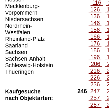
116
Mecklenburg-
126
Vorpommern
136
Niedersachsen
146
Nordrhein-
156
Westfalen
166
Rheinland-Pfalz
176
Saarland
186
Sachsen
196
Sachsen-Anhalt
206
Schleswig-Holstein
216
Thueringen
226
236
246
247
Kaufgesuche
257
nach Objektarten:
267