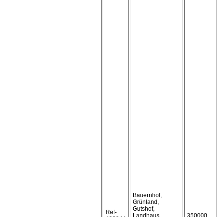
Bauernhof,
Grünland,
Gutshof,
Ref-
Landhaus,
350000