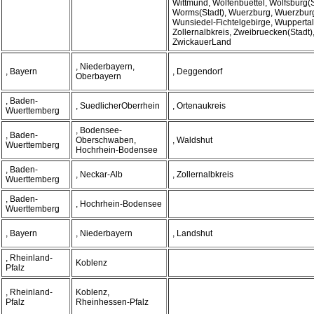
Wittmund, Wolfenbuettel, Wolfsburg(S
Worms(Stadt), Wuerzburg, Wuerzburg
Wunsiedel-Fichtelgebirge, Wuppertal(
Zollernalbkreis, Zweibruecken(Stadt)
ZwickauerLand
, Niederbayern,
, Bayern
, Deggendorf
Oberbayern
, Baden-
, SuedlicherOberrhein
, Ortenaukreis
Wuerttemberg
, Bodensee-
, Baden-
Oberschwaben,
, Waldshut
Wuerttemberg
Hochrhein-Bodensee
, Baden-
, Neckar-Alb
, Zollernalbkreis
Wuerttemberg
, Baden-
, Hochrhein-Bodensee
Wuerttemberg
, Bayern
, Niederbayern
, Landshut
, Rheinland-
Koblenz
Pfalz
, Rheinland-
Koblenz,
Pfalz
Rheinhessen-Pfalz