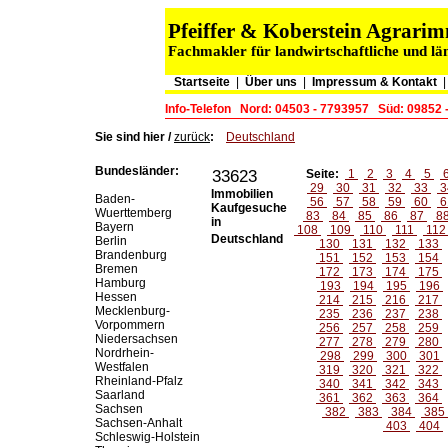
Pfeiffer & Koberstein Agrar
Fachmakler für landwirtschaftliche und lä
Startseite
|
Über uns
|
Impressum & Kontakt
Info-Telefon
Nord: 04503 - 7793957
Süd: 09852 
Sie sind hier /
zurück
:
Deutschland
Bundesländer:
33623
Seite:
1
2
3
4
5
29
30
31
32
33
3
Immobilien
Baden-
56
57
58
59
60
6
Kaufgesuche
Wuerttemberg
83
84
85
86
87
8
in
Bayern
108
109
110
111
11
Deutschland
Berlin
130
131
132
133
Brandenburg
151
152
153
154
Bremen
172
173
174
175
Hamburg
193
194
195
196
Hessen
214
215
216
217
Mecklenburg-
235
236
237
238
Vorpommern
256
257
258
259
Niedersachsen
277
278
279
280
Nordrhein-
298
299
300
301
Westfalen
319
320
321
322
Rheinland-Pfalz
340
341
342
343
Saarland
361
362
363
364
Sachsen
382
383
384
385
Sachsen-Anhalt
403
404
Schleswig-Holstein