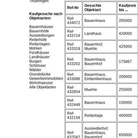
Thueringen
Gesuchte
Kaufpreis
Ref-Nr
Objektart
bis ...
Kaufgesuche nach
Objektarten:
Ref-
Bauernhaus
265000
434072
Bauernhäuser
Bauernhöfe
Ref-
Landhaus
420000
Aussiedlungen
433724
Reiterhöfe
Reitanlagen
Ref-
Bauernhof,
425000
Mühlen
433318
Muehle
Forsthäuser
Landhäuser
Ref-
Bauernhaus,
Burgen
175867
433202
Bauernhof
Schlösser
Wälder
Grundstücke
Ref-
Bauernhaus,
200000
Gewerbeimmobilien
433086
Einfamilienhaus
Wohnhaeuser
Alle Objektarten
Ref-
Muehle
255000
432854
Ref-
Bauernhaus
150000
432448
Ref-
Reitanlage
400000
432158
Aussiedlerhof,
Ref-
Bauernhaus,
650000
432042
Bauernhof,