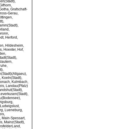
en(Stadt),
Gifhorn,
Gotha, Grafschaft-
Gross-Gerau,
ttingen,
t),
amm(Stadt),
lland,
bronn,
dt, Herford,
n, Hildesheim,
, Hoexter, Hof,
den,
tadt(Stadt),
lautern,
ruhe,
t),
(Stadt)(Allgaeu),
, Koeln(Stadt),
Kronach, Kulmbach,
eis, Landau(Pfalz)
andshut(Stadt),
Leverkusen(Stadt),
au(Bodensee),
wigsburg,
Ludwigslust,
g, Lueneburg,
is,
, Main-Spessart,
s, Mainz(Stadt),
nsfelderLand,