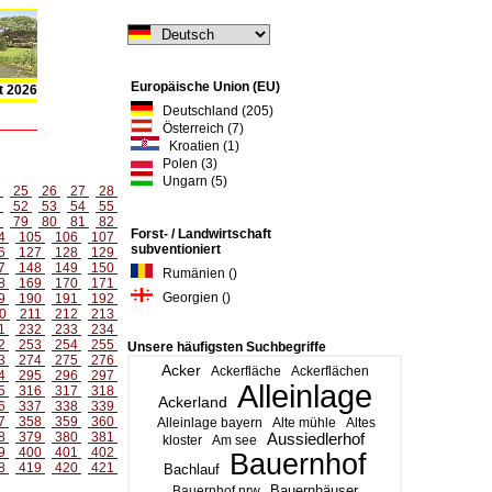
Europäische Union (EU)
t 2026
Deutschland (205)
Österreich (7)
Kroatien (1)
Polen (3)
Ungarn (5)
4
25
26
27
28
1
52
53
54
55
8
79
80
81
82
Forst- / Landwirtschaft
4
105
106
107
subventioniert
6
127
128
129
7
148
149
150
Rumänien ()
8
169
170
171
Georgien ()
9
190
191
192
0
211
212
213
1
232
233
234
2
253
254
255
Unsere häufigsten Suchbegriffe
3
274
275
276
Acker
Ackerfläche
Ackerflächen
4
295
296
297
Alleinlage
5
316
317
318
Ackerland
6
337
338
339
7
358
359
360
Alleinlage bayern
Alte mühle
Altes
8
379
380
381
Aussiedlerhof
kloster
Am see
9
400
401
402
Bauernhof
8
419
420
421
Bachlauf
Bauernhäuser
Bauernhof nrw