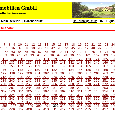
immobilien GmbH
ndliche Anwesen
|
Mein Bereich
|
Datenschutz
Bauernregel zum
07. Augus
- 6157360
6
7
8
9
10
11
12
13
14
15
16
17
18
19
20
21
22
23
2
4
35
36
37
38
39
40
41
42
43
44
45
46
47
48
49
50
5
1
62
63
64
65
66
67
68
69
70
71
72
73
74
75
76
77
7
8
89
90
91
92
93
94
95
96
97
98
99
100
101
102
103
10
2
113
114
115
116
117
118
119
120
121
122
123
124
125
12
134
135
136
137
138
139
140
141
142
143
144
145
146
14
155
156
157
158
159
160
161
162
163
164
165
166
167
16
176
177
178
179
180
181
182
183
184
185
186
187
188
18
197
198
199
200
201
202
203
204
205
206
207
208
209
21
218
219
220
221
222
223
224
225
226
227
228
229
230
23
239
240
241
242
243
244
245
246
247
248
249
250
251
25
260
261
262
263
264
265
266
267
268
269
270
271
272
27
281
282
283
284
285
286
287
288
289
290
291
292
293
29
302
303
304
305
306
307
308
309
310
311
312
313
314
31
323
324
325
326
327
328
329
330
331
332
333
334
335
33
344
345
346
347
348
349
350
351
352
353
354
355
356
35
365
366
367
368
369
370
371
372
373
374
375
376
377
37
386
387
388
389
390
391
392
393
394
395
396
397
398
39
405
406
407
408
409
410
411
412
413
414
415
416
417
41