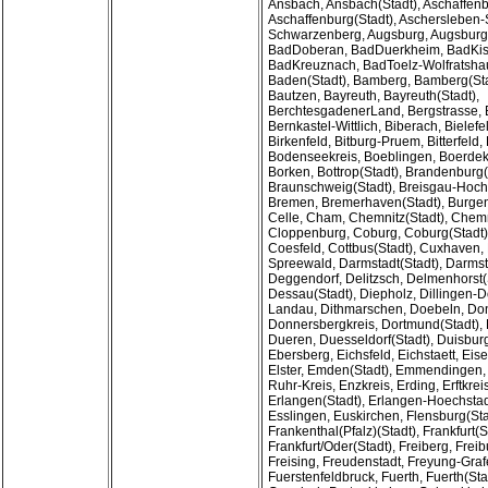
Ansbach, Ansbach(Stadt), Aschaffenb
Aschaffenburg(Stadt), Aschersleben-S
Schwarzenberg, Augsburg, Augsburg(S
BadDoberan, BadDuerkheim, BadKis
BadKreuznach, BadToelz-Wolfratsha
Baden(Stadt), Bamberg, Bamberg(Sta
Bautzen, Bayreuth, Bayreuth(Stadt),
BerchtesgadenerLand, Bergstrasse, B
Bernkastel-Wittlich, Biberach, Bielefe
Birkenfeld, Bitburg-Pruem, Bitterfeld
Bodenseekreis, Boeblingen, Boerdekr
Borken, Bottrop(Stadt), Brandenburg(
Braunschweig(Stadt), Breisgau-Hoc
Bremen, Bremerhaven(Stadt), Burgen
Celle, Cham, Chemnitz(Stadt), Chem
Cloppenburg, Coburg, Coburg(Stadt)
Coesfeld, Cottbus(Stadt), Cuxhaven
Spreewald, Darmstadt(Stadt), Darms
Deggendorf, Delitzsch, Delmenhorst(
Dessau(Stadt), Diepholz, Dillingen-D
Landau, Dithmarschen, Doebeln, Do
Donnersbergkreis, Dortmund(Stadt), 
Dueren, Duesseldorf(Stadt), Duisburg
Ebersberg, Eichsfeld, Eichstaett, Eis
Elster, Emden(Stadt), Emmendingen
Ruhr-Kreis, Enzkreis, Erding, Erftkreis
Erlangen(Stadt), Erlangen-Hoechstad
Esslingen, Euskirchen, Flensburg(Sta
Frankenthal(Pfalz)(Stadt), Frankfurt(S
Frankfurt/Oder(Stadt), Freiberg, Freib
Freising, Freudenstadt, Freyung-Graf
Fuerstenfeldbruck, Fuerth, Fuerth(Sta