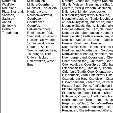
Nordrhein-
Mittelfranken,
Marburg-Biedenkopf, Mayen-Koblenz
Westfalen,
MittlererOberrhein,
Strelitz, Meissen, Memmingen(Stadt)
Rheinland-
Muenster, Neckar-Alb,
Querfurt, Merzig-Wadern, Mettmann,
Pfalz, Saarland,
Niederbayern,
Miltenberg, Minden-Luebbecke,
Sachsen,
Nordschwarzwald,
MittlererErzgebirgskreis, Mittweida,
Sachsen-
Oberbayern,
Moenchengladbach(Stadt), Muehldorf
Anhalt,
Oberfranken,
an-der-Ruhr(Stadt), Muenchen, Muen
Schleswig-
Oberpfalz,
Muenster(Stadt), Mueritz, Muldentalk
Holstein,
Ostwuerttemberg,
Odenwald-Kreis, Neu-Ulm, Neubrand
Thueringen
Rheinhessen-Pfalz,
Neuburg-Schrobenhausen, Neumark
Saarland, Schleswig-
Neumuenster(Stadt), Neunkirchen, N
Holstein, Schwaben,
Neustadt(Weinstrasse)(Stadt), Neusta
Schwarzwald-Baar-
Neustadt-Waldnaab, Neuwied,
Heuberg, Stuttgart,
NiederschlesischerOberlausitzkreis,
SuedlicherOberrhein,
Nordfriesland, Nordhausen, Nordvo
Thueringen, Trier,
Nordwestmecklenburg, Northeim, Nue
UntererNeckar,
NuernbergerLand, Oberallgaeu, Ober
Unterfranken, Weser-
Oberhausen(Stadt), Oberhavel, Ober
Ems
Odenwaldkreis, Oder-Spree, Offenba
Offenbach(Stadt), Ohrekreis, Oldenbu
Oldenburg(Stadt), Olpe, Ortenaukrei
Osnabrueck(Stadt), Ostalbkreis, Osta
Osterode-am-Harz, Ostholstein, Ostpr
Ostvorpommern, Paderborn, Parchim
Passau(Stadt), Peine, Pfaffenhofen-I
Pforzheim(Stadt), Pinneberg, Pirmase
Plauen(Stadt), Ploen, Potsdam(Stadt
Mittelmark, Prignitz, Quedlinburg, Ra
Recklinghausen, Regen, Regensbur
Regensburg(Stadt), Rems-Murr-Kreis
Remscheid(Stadt), Rendsburg-Ecker
Reutlingen, Rhein-Hunsrueck-Kreis, 