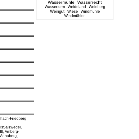
Wassermühle
Wasserrecht
Wasserturm
Weideland
Weinberg
Weingut
Wiese
Windmühle
Windmühlen
chach-Friedberg,
eisSalzwedel,
dt), Amberg-
 Annaberg,