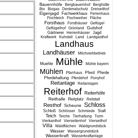
Bauernhöfe
Bergbauernhof
Berghütte
Bio
Biogas
Denkmalschutz
Dreiseithof
Eigenjagd
Fachwerkhaus
Ferienhaus
Fischteich
Fischweiher
Fläche
Forsthaus
Forsthäuser
Geflügel
Gutshof
Geflügelhof
Grünland
Gärtnerei
Jagd
Herrenhäuser
Kraftwerk
Kuhstall
Land
Landgasthof
Landhaus
Landhäuser
Milchviehbetrieb
Mühle
Muehle
Mühle bayern
Mühlen
Pferd
Pferde
Pfarrhaus
Pferdehaltung
Pferdehof
Ponyhof
Reitanlage
Reitanlagen
Reiterhof
Reiterhöfe
Reithalle
Reitplatz
Reitstall
Schloss
Resthof
Scheune
Stall
Schloß
Schlösser
Schmiede
Teich
Teiche
Tierhaltung
Turm
Vierkanthof
Vierseitenhof
Vierseithof
Villa
Waldflächen
Waldgrundstück
Wasser
Wassergrundstück
Wasserkraft
Wasserkraftanlage