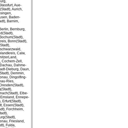
urg,
tassfurt, Aue-
tadt), Aurich,
singen,
usen, Baden-
dt), Barnim,
erlin, Bernburg,
ld(Stadt),
, Bochum(Stadt),
eis, Bonn(Stadt),
Stadt),
hschwarzwald,
landkreis, Calw,
nitzerLand,
, Cochem-Zell,
, Dachau, Dahme-
tadt-Dieburg, Daun,
Stadt), Demmin,
onau, Dingolfing-
nau-Ries,
Dresden(Stadt),
(Stadt),
enach(Stadt), Elbe-
, Emsland, Ennepe-
, Erfurt(Stadt),
t, Essen(Stadt),
dt), Forchheim,
tadt),
urg(Stadt),
enau, Friesland,
dt), Fulda,