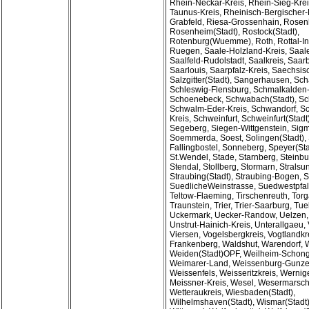
Rhein-Neckar-Kreis, Rhein-Sieg-Kre
Taunus-Kreis, Rheinisch-Bergischer-
Grabfeld, Riesa-Grossenhain, Rosen
Rosenheim(Stadt), Rostock(Stadt),
Rotenburg(Wuemme), Roth, Rottal-Inn
Ruegen, Saale-Holzland-Kreis, Saale
Saalfeld-Rudolstadt, Saalkreis, Saar
Saarlouis, Saarpfalz-Kreis, Saechsi
Salzgitter(Stadt), Sangerhausen, Sc
Schleswig-Flensburg, Schmalkalden
Schoenebeck, Schwabach(Stadt), Sc
Schwalm-Eder-Kreis, Schwandorf, S
Kreis, Schweinfurt, Schweinfurt(Stadt
Segeberg, Siegen-Wittgenstein, Sig
Soemmerda, Soest, Solingen(Stadt), 
Fallingbostel, Sonneberg, Speyer(Sta
St.Wendel, Stade, Starnberg, Steinbur
Stendal, Stollberg, Stormarn, Stralsu
Straubing(Stadt), Straubing-Bogen, St
SuedlicheWeinstrasse, Suedwestpfalz
Teltow-Flaeming, Tirschenreuth, Tor
Traunstein, Trier, Trier-Saarburg, Tue
Uckermark, Uecker-Randow, Uelzen, 
Unstrut-Hainich-Kreis, Unterallgaeu,
Viersen, Vogelsbergkreis, Vogtlandkr
Frankenberg, Waldshut, Warendorf, W
Weiden(Stadt)OPF, Weilheim-Schong
Weimarer-Land, Weissenburg-Gunz
Weissenfels, Weisseritzkreis, Wernig
Meissner-Kreis, Wesel, Wesermarsch
Wetteraukreis, Wiesbaden(Stadt),
Wilhelmshaven(Stadt), Wismar(Stadt)