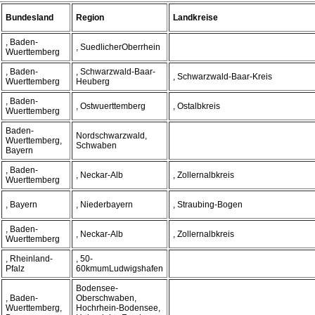
Bundesland
Region
Landkreise
, Baden-
, SuedlicherOberrhein
Wuerttemberg
, Baden-
, Schwarzwald-Baar-
, Schwarzwald-Baar-Kreis
Wuerttemberg
Heuberg
, Baden-
, Ostwuerttemberg
, Ostalbkreis
Wuerttemberg
Baden-
Nordschwarzwald,
Wuerttemberg,
Schwaben
Bayern
, Baden-
, Neckar-Alb
, Zollernalbkreis
Wuerttemberg
, Bayern
, Niederbayern
, Straubing-Bogen
, Baden-
, Neckar-Alb
, Zollernalbkreis
Wuerttemberg
, Rheinland-
, 50-
Pfalz
60kmumLudwigshafen
Bodensee-
, Baden-
Oberschwaben,
Wuerttemberg,
Hochrhein-Bodensee,