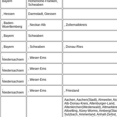
Bayern
Hohenlohe-Franken,
Schwaben
, Hessen
Darmstadt, Giessen
, Baden-
, Neckar-Alb
, Zollernalbkreis
Wuerttemberg
, Bayern
Schwaben
, Bayern
, Schwaben
, Donau-Ries
,
, Weser-Ems
Niedersachsen
,
, Weser-Ems
Niedersachsen
,
, Weser-Ems
Niedersachsen
,
, Weser-Ems
, Friesland
Niedersachsen
Aachen, Aachen(Stadt), Ahrweiler, Ai
Alb-Donau-Kreis, Altenburger-Land,
Altenkirchen(Westerwald), Altmarkkr
Altoetting, Alzey-Worms, Amberg(Sta
Sulzbach, Ammerland, Anhalt-Zerbst,