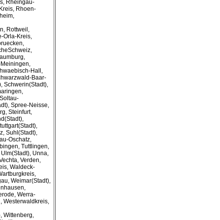
is, Rheingau-
Kreis, Rhoen-
heim,
, Rottweil,
-Orla-Kreis,
bruecken,
scheSchweiz,
haumburg,
-Meiningen,
hwaebisch-Hall,
chwarzwald-Baar-
), Schwerin(Stadt),
maringen,
Soltau-
dt), Spree-Neisse,
g, Steinfurt,
nd(Stadt),
uttgart(Stadt),
, Suhl(Stadt),
gau-Oschatz,
bingen, Tuttlingen,
Ulm(Stadt), Unna,
 Vechta, Verden,
eis, Waldeck-
artburgkreis,
au, Weimar(Stadt),
enhausen,
erode, Werra-
, Westerwaldkreis,
, Wittenberg,