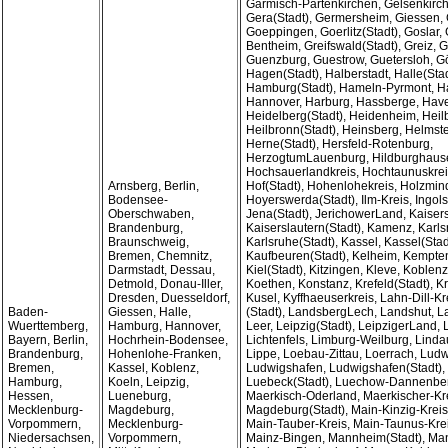
Garmisch-Partenkirchen, Gelsenkirch
Gera(Stadt), Germersheim, Giessen, 
Goeppingen, Goerlitz(Stadt), Goslar, 
Bentheim, Greifswald(Stadt), Greiz, 
Guenzburg, Guestrow, Guetersloh, Gö
Hagen(Stadt), Halberstadt, Halle(Stad
Hamburg(Stadt), Hameln-Pyrmont, H
Hannover, Harburg, Hassberge, Have
Heidelberg(Stadt), Heidenheim, Heil
Heilbronn(Stadt), Heinsberg, Helmste
Herne(Stadt), Hersfeld-Rotenburg,
HerzogtumLauenburg, Hildburghause
Hochsauerlandkreis, Hochtaunuskreis
Arnsberg, Berlin,
Hof(Stadt), Hohenlohekreis, Holzmin
Bodensee-
Hoyerswerda(Stadt), Ilm-Kreis, Ingols
Oberschwaben,
Jena(Stadt), JerichowerLand, Kaisers
Brandenburg,
Kaiserslautern(Stadt), Kamenz, Karls
Braunschweig,
Karlsruhe(Stadt), Kassel, Kassel(Stad
Bremen, Chemnitz,
Kaufbeuren(Stadt), Kelheim, Kempten
Darmstadt, Dessau,
Kiel(Stadt), Kitzingen, Kleve, Koblenz
Detmold, Donau-Iller,
Koethen, Konstanz, Krefeld(Stadt), 
Dresden, Duesseldorf,
Kusel, Kyffhaeuserkreis, Lahn-Dill-Kr
Baden-
Giessen, Halle,
(Stadt), LandsbergLech, Landshut, L
Wuerttemberg,
Hamburg, Hannover,
Leer, Leipzig(Stadt), LeipzigerLand, 
Bayern, Berlin,
Hochrhein-Bodensee,
Lichtenfels, Limburg-Weilburg, Lind
Brandenburg,
Hohenlohe-Franken,
Lippe, Loebau-Zittau, Loerrach, Lud
Bremen,
Kassel, Koblenz,
Ludwigshafen, Ludwigshafen(Stadt), 
Hamburg,
Koeln, Leipzig,
Luebeck(Stadt), Luechow-Dannenber
Hessen,
Lueneburg,
Maerkisch-Oderland, Maerkischer-Kre
Mecklenburg-
Magdeburg,
Magdeburg(Stadt), Main-Kinzig-Kreis
Vorpommern,
Mecklenburg-
Main-Tauber-Kreis, Main-Taunus-Krei
Niedersachsen,
Vorpommern,
Mainz-Bingen, Mannheim(Stadt), Ma