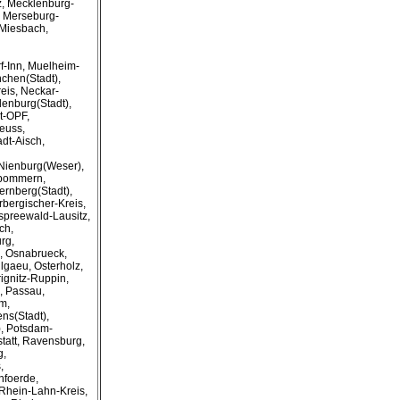
, Mecklenburg-
, Merseburg-
 Miesbach,
-Inn, Muelheim-
chen(Stadt),
reis, Neckar-
enburg(Stadt),
t-OPF,
euss,
dt-Aisch,
 Nienburg(Weser),
rpommern,
rnberg(Stadt),
bergischer-Kreis,
spreewald-Lausitz,
ch,
rg,
s, Osnabrueck,
llgaeu, Osterholz,
ignitz-Ruppin,
, Passau,
lm,
ns(Stadt),
), Potsdam-
statt, Ravensburg,
g,
,
nfoerde,
Rhein-Lahn-Kreis,