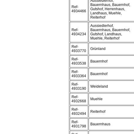
Aussiedlerhof,
Bauernhaus, Bauernhof,
Ref-
Gutshof, Herrenhaus,
4934466
Landhaus, Muehle,
Reiterhof
Aussiedlerhof,
Ref-
Bauernhaus, Bauernhof,
4934234
Gutshof, Landhaus,
Muehle, Reiterhof
Ref-
Grünland
4933770
Ref-
Bauernhof
4933538
Ref-
Bauernhof
4933364
Ref-
Weideland
4933190
Ref-
Muehle
4932668
Ref-
Reiterhof
4932494
Ref-
Bauernhaus
4931798