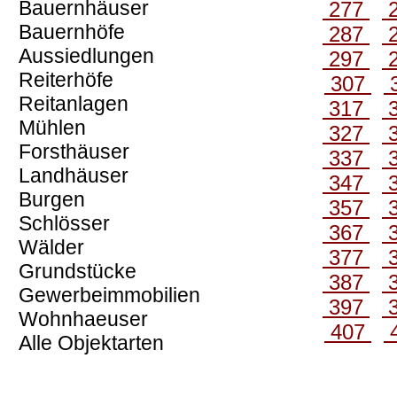
Bauernhäuser
277
Bauernhöfe
287
Aussiedlungen
297
Reiterhöfe
307
Reitanlagen
317
Mühlen
327
Forsthäuser
337
Landhäuser
347
Burgen
357
Schlösser
367
Wälder
377
Grundstücke
387
Gewerbeimmobilien
397
Wohnhaeuser
407
Alle Objektarten