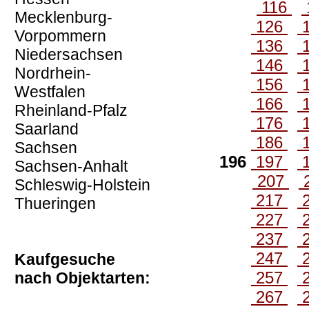
116
Mecklenburg-
126
Vorpommern
136
Niedersachsen
146
Nordrhein-
156
Westfalen
166
Rheinland-Pfalz
176
Saarland
186
Sachsen
196
197
Sachsen-Anhalt
207
Schleswig-Holstein
217
Thueringen
227
237
247
Kaufgesuche
257
nach Objektarten:
267