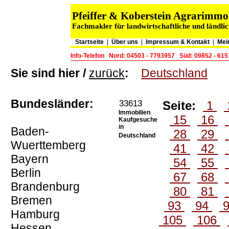
Pfeiffer & Koberstein Agrarimm
Fachmakler für landwirtschaftliche und ländli
Startseite
|
Über uns
|
Impressum & Kontakt
|
Mei
Info-Telefon
Nord: 04503 - 7793957
Süd: 09852 - 61
Sie sind hier /
zurück
:
Deutschland
Bundesländer:
33613
Seite:
1
Immobilien
15
16
Kaufgesuche
in
Baden-
28
29
Deutschland
Wuerttemberg
41
42
Bayern
54
55
Berlin
67
68
Brandenburg
80
81
Bremen
93
94
Hamburg
105
106
Hessen