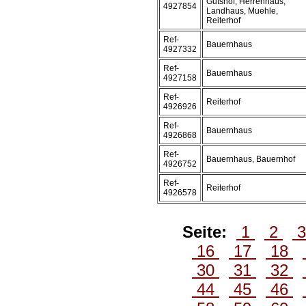
Gutshof, Herrenhaus,
4927854
Landhaus, Muehle,
Reiterhof
Ref-
Bauernhaus
4927332
Ref-
Bauernhaus
4927158
Ref-
Reiterhof
4926926
Ref-
Bauernhaus
4926868
Ref-
Bauernhaus, Bauernhof
4926752
Ref-
Reiterhof
4926578
Seite:
1
2
16
17
18
30
31
32
44
45
46