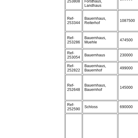
253808
Forsthaus,
Landhaus
Ref-
Bauernhaus,
1087500
253344
Reiterhof
Ref-
Bauernhaus,
474500
253286
Muehle
Ref-
Bauernhaus
230000
253054
Ref-
Bauernhaus,
499000
252822
Bauernhof
Ref-
Bauernhaus,
145000
252648
Bauernhof
Ref-
Schloss
690000
252590