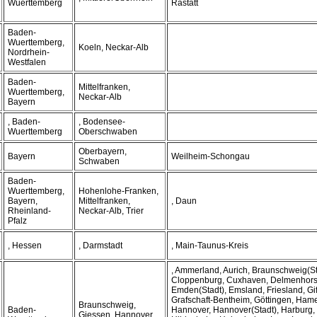
Wuerttemberg
Rastatt
Baden-
Wuerttemberg,
Koeln, Neckar-Alb
Nordrhein-
Westfalen
Baden-
Mittelfranken,
Wuerttemberg,
Neckar-Alb
Bayern
, Baden-
, Bodensee-
Wuerttemberg
Oberschwaben
Oberbayern,
Bayern
Weilheim-Schongau
Schwaben
Baden-
Wuerttemberg,
Hohenlohe-Franken,
Bayern,
Mittelfranken,
, Daun
Rheinland-
Neckar-Alb, Trier
Pfalz
, Hessen
, Darmstadt
, Main-Taunus-Kreis
, Ammerland, Aurich, Braunschweig(Sta
Cloppenburg, Cuxhaven, Delmenhorst(
Emden(Stadt), Emsland, Friesland, Gif
Grafschaft-Bentheim, Göttingen, Ham
Braunschweig,
Baden-
Hannover, Hannover(Stadt), Harburg,
Giessen, Hannover,