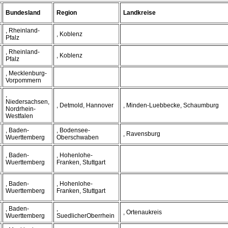
Bundesland
Region
Landkreise
, Rheinland-
, Koblenz
Pfalz
, Rheinland-
, Koblenz
Pfalz
, Mecklenburg-
Vorpommern
,
Niedersachsen,
, Detmold, Hannover
, Minden-Luebbecke, Schaumburg
Nordrhein-
Westfalen
, Baden-
, Bodensee-
, Ravensburg
Wuerttemberg
Oberschwaben
, Baden-
, Hohenlohe-
Wuerttemberg
Franken, Stuttgart
, Baden-
, Hohenlohe-
Wuerttemberg
Franken, Stuttgart
, Baden-
,
, Ortenaukreis
Wuerttemberg
SuedlicherOberrhein