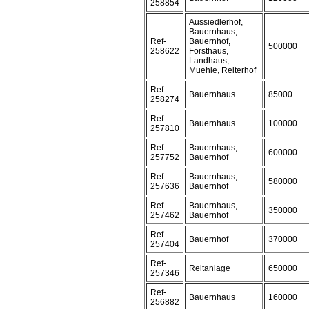
258854
Aussiedlerhof,
Bauernhaus,
Ref-
Bauernhof,
500000
258622
Forsthaus,
Landhaus,
Muehle, Reiterhof
Ref-
Bauernhaus
85000
258274
Ref-
Bauernhaus
100000
257810
Ref-
Bauernhaus,
600000
257752
Bauernhof
Ref-
Bauernhaus,
580000
257636
Bauernhof
Ref-
Bauernhaus,
350000
257462
Bauernhof
Ref-
Bauernhof
370000
257404
Ref-
Reitanlage
650000
257346
Ref-
Bauernhaus
160000
256882