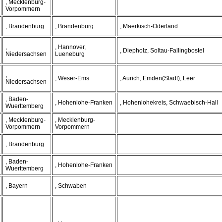
, Mecklenburg-
Vorpommern
, Brandenburg
, Brandenburg
, Maerkisch-Oderland
,
, Hannover,
, Diepholz, Soltau-Fallingbostel
Niedersachsen
Lueneburg
,
, Weser-Ems
, Aurich, Emden(Stadt), Leer
Niedersachsen
, Baden-
, Hohenlohe-Franken
, Hohenlohekreis, Schwaebisch-Hall
Wuerttemberg
, Mecklenburg-
, Mecklenburg-
Vorpommern
Vorpommern
, Brandenburg
, Baden-
, Hohenlohe-Franken
Wuerttemberg
, Bayern
, Schwaben
,