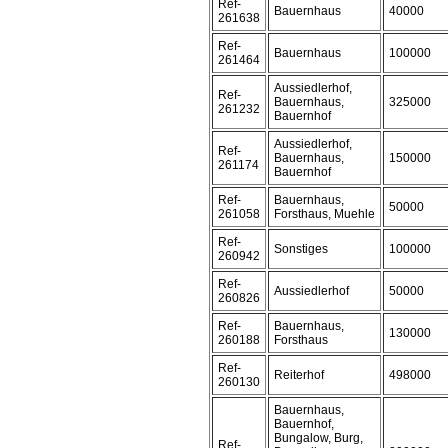
Ref-
Bauernhaus
40000
261638
Ref-
Bauernhaus
100000
261464
Aussiedlerhof,
Ref-
Bauernhaus,
325000
261232
Bauernhof
Aussiedlerhof,
Ref-
Bauernhaus,
150000
261174
Bauernhof
Ref-
Bauernhaus,
50000
261058
Forsthaus, Muehle
Ref-
Sonstiges
100000
260942
Ref-
Aussiedlerhof
50000
260826
Ref-
Bauernhaus,
130000
260188
Forsthaus
Ref-
Reiterhof
498000
260130
Bauernhaus,
Bauernhof,
Bungalow, Burg,
Ref-