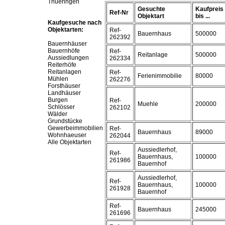
Thueringen
Gesuchte
Kaufpreis
Ref-Nr
Objektart
bis ...
Kaufgesuche nach
Objektarten:
Ref-
Bauernhaus
500000
262392
Bauernhäuser
Bauernhöfe
Ref-
Reitanlage
500000
Aussiedlungen
262334
Reiterhöfe
Reitanlagen
Ref-
Ferienimmobilie
80000
Mühlen
262276
Forsthäuser
Landhäuser
Burgen
Ref-
Muehle
200000
Schlösser
262102
Wälder
Grundstücke
Gewerbeimmobilien
Ref-
Bauernhaus
89000
Wohnhaeuser
262044
Alle Objektarten
Aussiedlerhof,
Ref-
Bauernhaus,
100000
261986
Bauernhof
Aussiedlerhof,
Ref-
Bauernhaus,
100000
261928
Bauernhof
Ref-
Bauernhaus
245000
261696