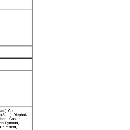
dt), Celle,
Stadt), Diepholz,
horn, Goslar,
eln-Pyrmont,
 Helmstedt,