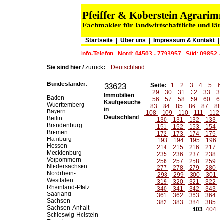
Pfeiffer & Koberstein Agrar
Fachmakler für landwirtschaftliche und lä
Startseite
|
Über uns
|
Impressum & Kontakt
Info-Telefon
Nord: 04503 - 7793957
Süd: 09852 
Sie sind hier /
zurück
:
Deutschland
Bundesländer:
33623
Seite:
1
2
3
4
5
29
30
31
32
33
3
Immobilien
Baden-
56
57
58
59
60
6
Kaufgesuche
Wuerttemberg
83
84
85
86
87
8
in
Bayern
108
109
110
111
11
Deutschland
Berlin
130
131
132
133
Brandenburg
151
152
153
154
Bremen
172
173
174
175
Hamburg
193
194
195
196
Hessen
214
215
216
217
Mecklenburg-
235
236
237
238
Vorpommern
256
257
258
259
Niedersachsen
277
278
279
280
Nordrhein-
298
299
300
301
Westfalen
319
320
321
322
Rheinland-Pfalz
340
341
342
343
Saarland
361
362
363
364
Sachsen
382
383
384
385
Sachsen-Anhalt
403
404
Schleswig-Holstein