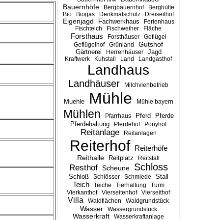
Bauernhöfe
Bergbauernhof
Berghütte
Bio
Biogas
Denkmalschutz
Dreiseithof
Eigenjagd
Fachwerkhaus
Ferienhaus
Fischteich
Fischweiher
Fläche
Forsthaus
Forsthäuser
Geflügel
Gutshof
Geflügelhof
Grünland
Gärtnerei
Jagd
Herrenhäuser
Kraftwerk
Kuhstall
Land
Landgasthof
Landhaus
Landhäuser
Milchviehbetrieb
Mühle
Muehle
Mühle bayern
Mühlen
Pferd
Pferde
Pfarrhaus
Pferdehaltung
Pferdehof
Ponyhof
Reitanlage
Reitanlagen
Reiterhof
Reiterhöfe
Reithalle
Reitplatz
Reitstall
Schloss
Resthof
Scheune
Stall
Schloß
Schlösser
Schmiede
Teich
Teiche
Tierhaltung
Turm
Vierkanthof
Vierseitenhof
Vierseithof
Villa
Waldflächen
Waldgrundstück
Wasser
Wassergrundstück
Wasserkraft
Wasserkraftanlage