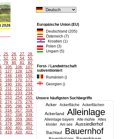
Europäische Union (EU)
t 2026
Deutschland (205)
Österreich (7)
Kroatien (1)
Polen (3)
Ungarn (5)
4
25
26
27
28
1
52
53
54
55
8
79
80
81
82
Forst- / Landwirtschaft
4
105
106
107
subventioniert
6
127
128
129
7
148
149
150
Rumänien ()
8
169
170
171
Georgien ()
9
190
191
192
0
211
212
213
1
232
233
234
2
253
254
255
Unsere häufigsten Suchbegriffe
3
274
275
276
Acker
Ackerfläche
Ackerflächen
4
295
296
297
Alleinlage
5
316
317
318
Ackerland
6
337
338
339
7
358
359
360
Alleinlage bayern
Alte mühle
Altes
8
379
380
381
Aussiedlerhof
kloster
Am see
9
400
401
402
Bauernhof
8
419
420
421
Bachlauf
Bauernhäuser
Bauernhof nrw