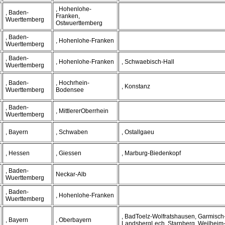
, Hohenlohe-
, Baden-
Franken,
Wuerttemberg
Ostwuerttemberg
, Baden-
, Hohenlohe-Franken
Wuerttemberg
, Baden-
, Hohenlohe-Franken
, Schwaebisch-Hall
Wuerttemberg
, Baden-
, Hochrhein-
, Konstanz
Wuerttemberg
Bodensee
, Baden-
, MittlererOberrhein
Wuerttemberg
, Bayern
, Schwaben
, Ostallgaeu
, Hessen
, Giessen
, Marburg-Biedenkopf
, Baden-
Neckar-Alb
Wuerttemberg
, Baden-
, Hohenlohe-Franken
Wuerttemberg
, BadToelz-Wolfratshausen, Garmisch
, Bayern
, Oberbayern
LandsbergLech, Starnberg, Weilhei