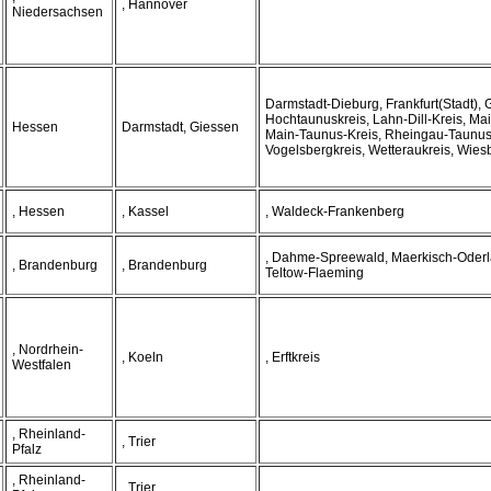
, Hannover
Niedersachsen
Darmstadt-Dieburg, Frankfurt(Stadt),
Hochtaunuskreis, Lahn-Dill-Kreis, Mai
Hessen
Darmstadt, Giessen
Main-Taunus-Kreis, Rheingau-Taunus
Vogelsbergkreis, Wetteraukreis, Wies
, Hessen
, Kassel
, Waldeck-Frankenberg
, Dahme-Spreewald, Maerkisch-Oderl
, Brandenburg
, Brandenburg
Teltow-Flaeming
, Nordrhein-
, Koeln
, Erftkreis
Westfalen
, Rheinland-
, Trier
Pfalz
, Rheinland-
, Trier