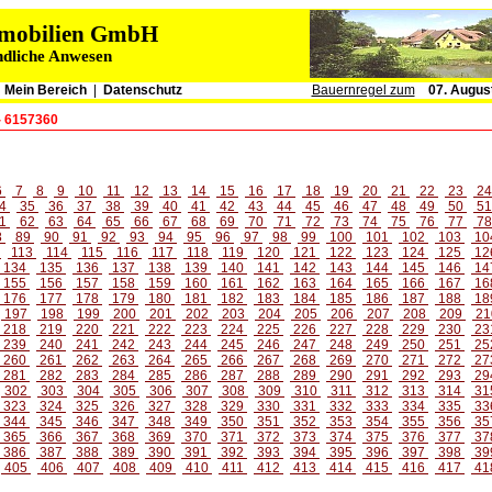
immobilien GmbH
ndliche Anwesen
|
Mein Bereich
|
Datenschutz
Bauernregel zum
07. Augus
- 6157360
6
7
8
9
10
11
12
13
14
15
16
17
18
19
20
21
22
23
2
4
35
36
37
38
39
40
41
42
43
44
45
46
47
48
49
50
5
1
62
63
64
65
66
67
68
69
70
71
72
73
74
75
76
77
7
8
89
90
91
92
93
94
95
96
97
98
99
100
101
102
103
10
2
113
114
115
116
117
118
119
120
121
122
123
124
125
12
134
135
136
137
138
139
140
141
142
143
144
145
146
14
155
156
157
158
159
160
161
162
163
164
165
166
167
16
176
177
178
179
180
181
182
183
184
185
186
187
188
18
197
198
199
200
201
202
203
204
205
206
207
208
209
21
218
219
220
221
222
223
224
225
226
227
228
229
230
23
239
240
241
242
243
244
245
246
247
248
249
250
251
25
260
261
262
263
264
265
266
267
268
269
270
271
272
27
281
282
283
284
285
286
287
288
289
290
291
292
293
29
302
303
304
305
306
307
308
309
310
311
312
313
314
31
323
324
325
326
327
328
329
330
331
332
333
334
335
33
344
345
346
347
348
349
350
351
352
353
354
355
356
35
365
366
367
368
369
370
371
372
373
374
375
376
377
37
386
387
388
389
390
391
392
393
394
395
396
397
398
39
405
406
407
408
409
410
411
412
413
414
415
416
417
41