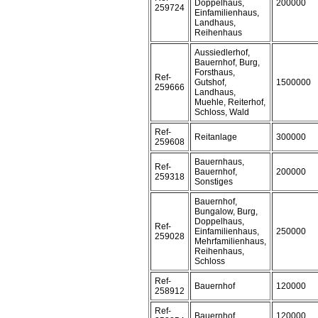
Doppelhaus,
200000
259724
Einfamilienhaus,
Landhaus,
Reihenhaus
Aussiedlerhof,
Bauernhof, Burg,
Forsthaus,
Ref-
Gutshof,
1500000
259666
Landhaus,
Muehle, Reiterhof,
Schloss, Wald
Ref-
Reitanlage
300000
259608
Bauernhaus,
Ref-
Bauernhof,
200000
259318
Sonstiges
Bauernhof,
Bungalow, Burg,
Doppelhaus,
Ref-
Einfamilienhaus,
250000
259028
Mehrfamilienhaus,
Reihenhaus,
Schloss
Ref-
Bauernhof
120000
258912
Ref-
Bauernhof
120000