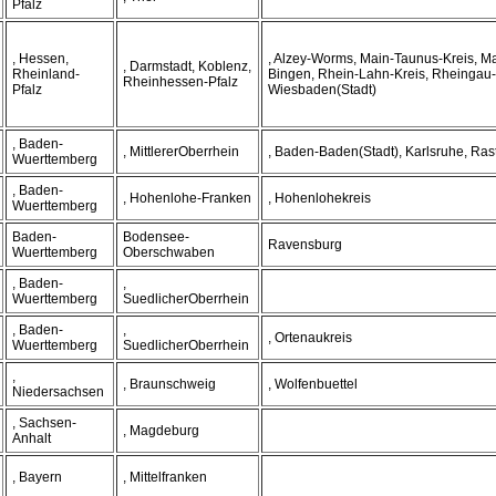
Pfalz
, Hessen,
, Alzey-Worms, Main-Taunus-Kreis, Ma
, Darmstadt, Koblenz,
Rheinland-
Bingen, Rhein-Lahn-Kreis, Rheingau-
Rheinhessen-Pfalz
Pfalz
Wiesbaden(Stadt)
, Baden-
, MittlererOberrhein
, Baden-Baden(Stadt), Karlsruhe, Rast
Wuerttemberg
, Baden-
, Hohenlohe-Franken
, Hohenlohekreis
Wuerttemberg
Baden-
Bodensee-
Ravensburg
Wuerttemberg
Oberschwaben
, Baden-
,
Wuerttemberg
SuedlicherOberrhein
, Baden-
,
, Ortenaukreis
Wuerttemberg
SuedlicherOberrhein
,
, Braunschweig
, Wolfenbuettel
Niedersachsen
, Sachsen-
, Magdeburg
Anhalt
, Bayern
, Mittelfranken