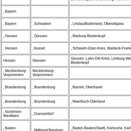
, Bayern
, Bayern
, Schwaben
, Lindau(Bodensee), Oberallgaeu
, Hessen
, Giessen
, Marburg-Biedenkopf
, Hessen
, Kassel
, Schwalm-Eder-Kreis, Waldeck-Fran
Giessen, Lahn-Dill-Kreis, Limburg-We
Hessen
Giessen
Biedenkopf
, Mecklenburg-
Mecklenburg-
Vorpommern
Vorpommern
, Brandenburg
, Brandenburg
, Barnim, Oberhavel
, Brandenburg
, Brandenburg
, Maerkisch-Oderland
, Nordrhein-
, Duesseldorf
Westfalen
, Baden-
, Baden-Baden(Stadt), Karlsruhe, Karl
, MittlererOberrhein