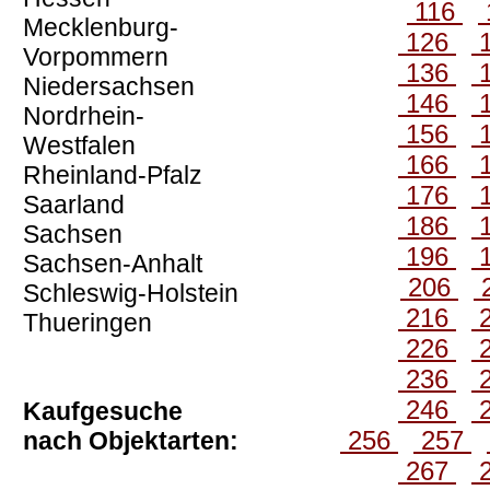
116
Mecklenburg-
126
Vorpommern
136
Niedersachsen
146
Nordrhein-
156
Westfalen
166
Rheinland-Pfalz
176
Saarland
186
Sachsen
196
Sachsen-Anhalt
206
Schleswig-Holstein
216
Thueringen
226
236
246
Kaufgesuche
256
257
nach Objektarten:
267