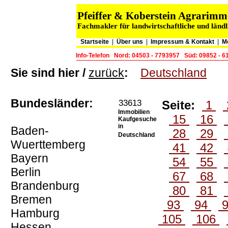
Pfeiffer & Koberstein Agrarim
Fachmakler für landwirtschaftliche und länd
Startseite
|
Über uns
|
Impressum & Kontakt
|
M
Info-Telefon
Nord: 04503 - 7793957
Süd: 09852 - 
Sie sind hier /
zurück
:
Deutschland
Bundesländer:
33613
Seite:
1
Immobilien
15
16
Kaufgesuche
in
Baden-
28
29
Deutschland
Wuerttemberg
41
42
Bayern
54
55
Berlin
67
68
Brandenburg
80
81
Bremen
93
94
Hamburg
105
106
Hessen