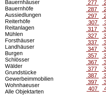
Bauernhäuser
277
Bauernhöfe
287
Aussiedlungen
297
Reiterhöfe
307
Reitanlagen
317
Mühlen
327
Forsthäuser
337
Landhäuser
347
Burgen
357
Schlösser
367
Wälder
377
Grundstücke
387
Gewerbeimmobilien
397
Wohnhaeuser
407
Alle Objektarten