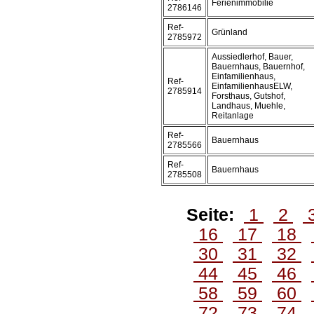
Ferienimmobilie
2786146
Ref-
Grünland
2785972
Aussiedlerhof, Bauer,
Bauernhaus, Bauernhof,
Einfamilienhaus,
Ref-
EinfamilienhausELW,
2785914
Forsthaus, Gutshof,
Landhaus, Muehle,
Reitanlage
Ref-
Bauernhaus
2785566
Ref-
Bauernhaus
2785508
Seite:
1
2
16
17
18
30
31
32
44
45
46
58
59
60
72
73
74